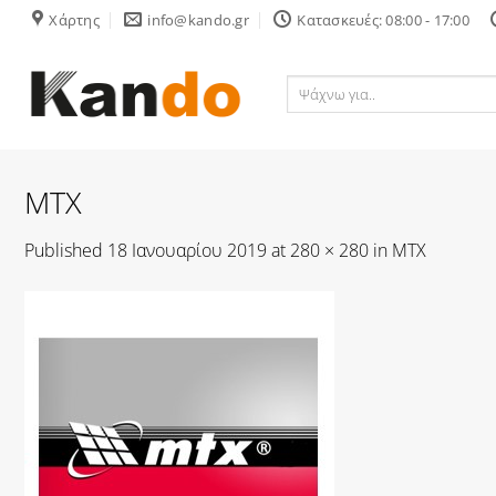
Skip
Χάρτης
info@kando.gr
Κατασκευές: 08:00 - 17:00
to
content
Ψάχνω
για..
MTX
Published
18 Ιανουαρίου 2019
at
280 × 280
in
MTX