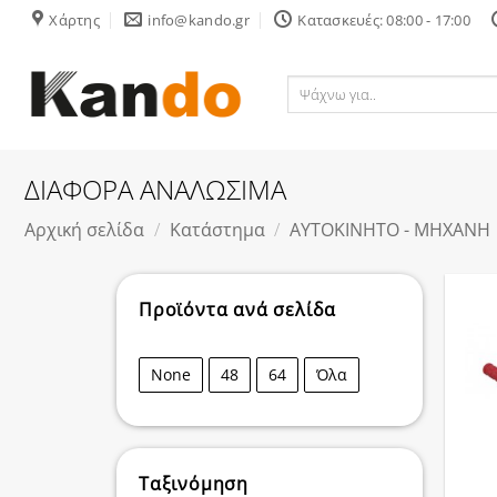
Skip
Χάρτης
info@kando.gr
Κατασκευές: 08:00 - 17:00
to
content
Ψάχνω
για..
ΔΙΑΦΟΡΑ ΑΝΑΛΩΣΙΜΑ
Αρχική σελίδα
/
Κατάστημα
/
ΑΥΤΟΚΙΝΗΤΟ - ΜΗΧΑΝΗ
Προϊόντα ανά σελίδα
None
48
64
Όλα
Ταξινόμηση