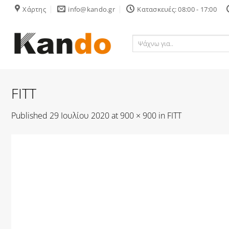
Skip
Χάρτης
info@kando.gr
Κατασκευές: 08:00 - 17:00
to
content
Ψάχνω
για..
FITT
Published
29 Ιουλίου 2020
at
900 × 900
in
FITT