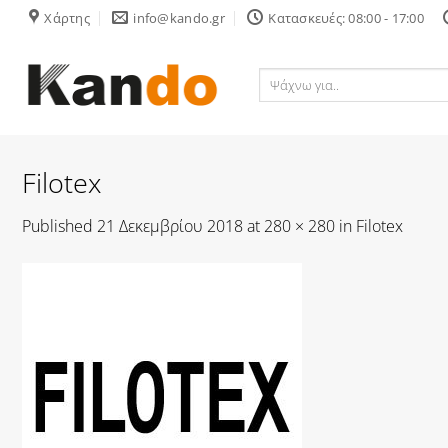
Skip
Χάρτης
info@kando.gr
Κατασκευές: 08:00 - 17:00
to
content
Ψάχνω
για..
Filotex
Published
21 Δεκεμβρίου 2018
at
280 × 280
in
Filotex