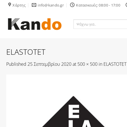
Skip
Χάρτης
info@kando.gr
Κατασκευές: 08:00 - 17:00
to
content
Ψάχνω
για..
ELASTOTET
Published
25 Σεπτεμβρίου 2020
at
500 × 500
in
ELASTOTET