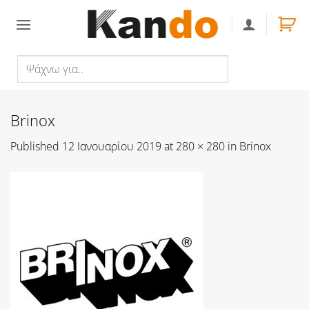
Skip
to
content
Ψάχνω
Αναζήτηση
για..
Brinox
Published
12 Ιανουαρίου 2019
at
280 × 280
in
Brinox