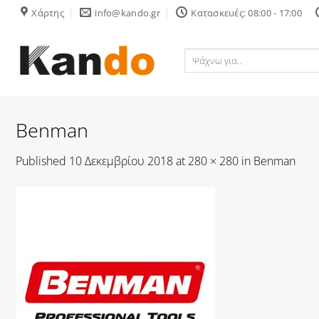
Skip
Χάρτης
info@kando.gr
Κατασκευές: 08:00 - 17:00
to
content
Ψάχνω
για..
Benman
Published
10 Δεκεμβρίου 2018
at
280 × 280
in
Benman