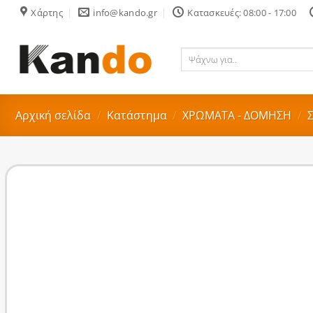
Skip
Χάρτης
info@kando.gr
Κατασκευές: 08:00 - 17:00
to
content
Ψάχνω
για..
Αρχική σελίδα
/
Κατάστημα
/
ΧΡΩΜΑΤΑ - ΔΟΜΗΣΗ
/