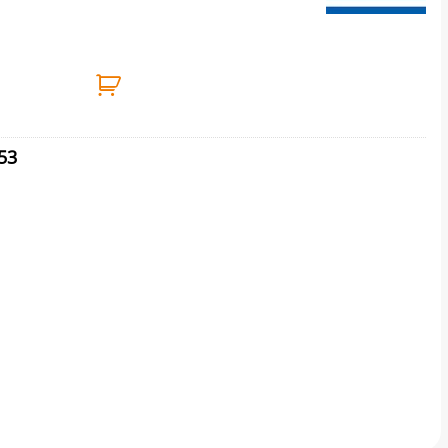
 (DS-POLYMER) DUROSTICK ποσότητα
53