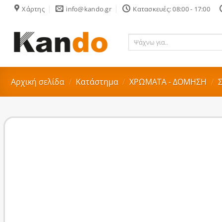
Skip
Χάρτης
info@kando.gr
Κατασκευές: 08:00 - 17:00
to
content
Ψάχνω
για..
Αρχική σελίδα
/
Κατάστημα
/
ΧΡΩΜΑΤΑ - ΔΟΜΗΣΗ
/