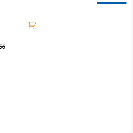
0gr (DS-POLYMER) DUROSTICK ποσότητα
56