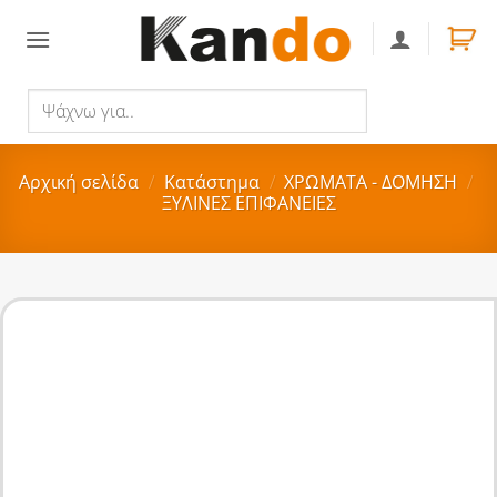
Skip
to
content
Ψάχνω
Αναζήτηση
για..
Αρχική σελίδα
/
Κατάστημα
/
ΧΡΩΜΑΤΑ - ΔΟΜΗΣΗ
/
ΞΥΛΙΝΕΣ ΕΠΙΦΑΝΕΙΕΣ