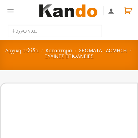
Skip
to
content
Ψάχνω
Αναζήτηση
για..
Αρχική σελίδα
/
Κατάστημα
/
ΧΡΩΜΑΤΑ - ΔΟΜΗΣΗ
/
ΞΥΛΙΝΕΣ ΕΠΙΦΑΝΕΙΕΣ