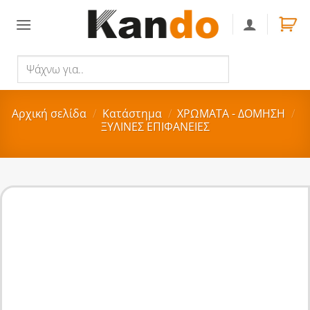
Skip
to
content
Ψάχνω
Αναζήτηση
για..
Αρχική σελίδα
/
Κατάστημα
/
ΧΡΩΜΑΤΑ - ΔΟΜΗΣΗ
/
ΞΥΛΙΝΕΣ ΕΠΙΦΑΝΕΙΕΣ