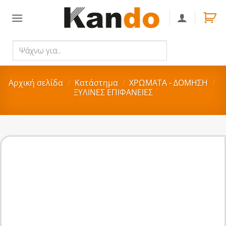
Skip
to
content
Ψάχνω
Αναζήτηση
για..
Αρχική σελίδα
/
Κατάστημα
/
ΧΡΩΜΑΤΑ - ΔΟΜΗΣΗ
/
ΞΥΛΙΝΕΣ ΕΠΙΦΑΝΕΙΕΣ