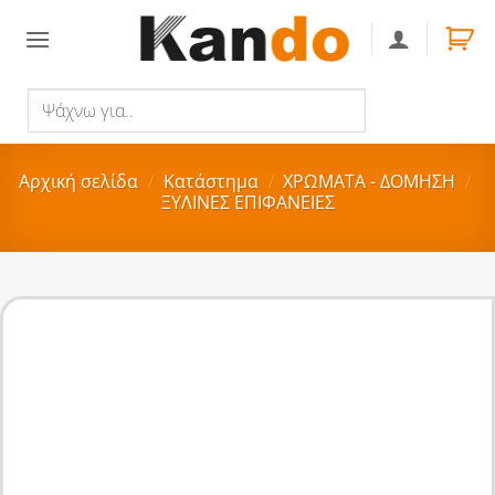
Skip
to
content
Ψάχνω
Αναζήτηση
για..
Αρχική σελίδα
/
Κατάστημα
/
ΧΡΩΜΑΤΑ - ΔΟΜΗΣΗ
/
ΞΥΛΙΝΕΣ ΕΠΙΦΑΝΕΙΕΣ