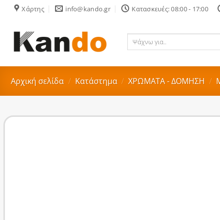
Skip
Χάρτης
info@kando.gr
Κατασκευές: 08:00 - 17:00
to
content
Ψάχνω
για..
Αρχική σελίδα
/
Κατάστημα
/
ΧΡΩΜΑΤΑ - ΔΟΜΗΣΗ
/