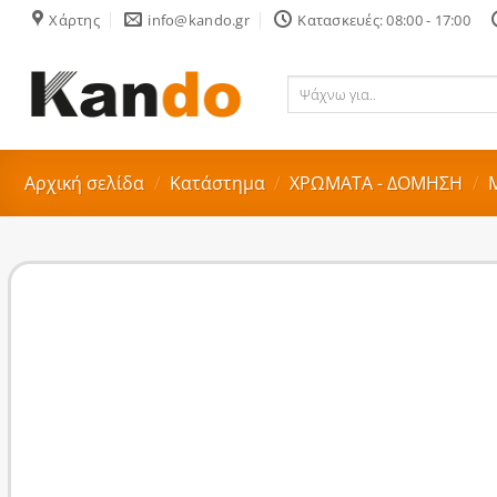
Skip
Χάρτης
info@kando.gr
Κατασκευές: 08:00 - 17:00
to
content
Ψάχνω
για..
Αρχική σελίδα
/
Κατάστημα
/
ΧΡΩΜΑΤΑ - ΔΟΜΗΣΗ
/