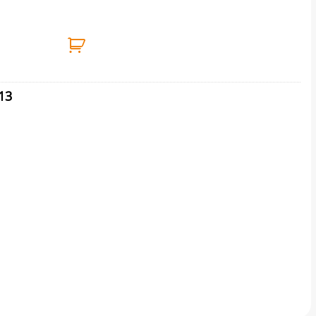
ΥΚΗ ΤΡΙΧΑ BENMAN ποσότητα
13