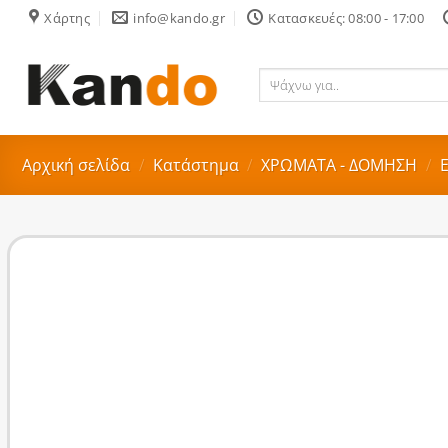
Skip
Χάρτης
info@kando.gr
Κατασκευές: 08:00 - 17:00
to
content
Ψάχνω
για..
Αρχική σελίδα
/
Κατάστημα
/
ΧΡΩΜΑΤΑ - ΔΟΜΗΣΗ
/