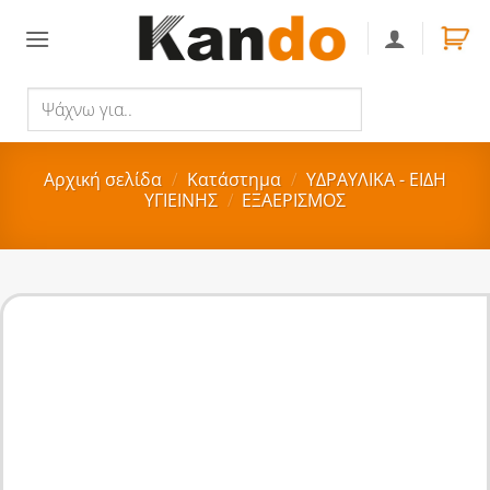
Skip
to
content
Ψάχνω
Αναζήτηση
για..
Αρχική σελίδα
/
Κατάστημα
/
ΥΔΡΑΥΛΙΚΑ - ΕΙΔΗ
ΥΓΙΕΙΝΗΣ
/
ΕΞΑΕΡΙΣΜΟΣ