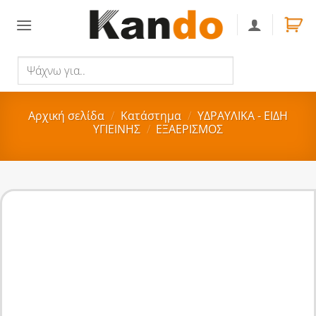
Skip
to
content
Ψάχνω
Αναζήτηση
για..
Αρχική σελίδα
/
Κατάστημα
/
ΥΔΡΑΥΛΙΚΑ - ΕΙΔΗ
ΥΓΙΕΙΝΗΣ
/
ΕΞΑΕΡΙΣΜΟΣ