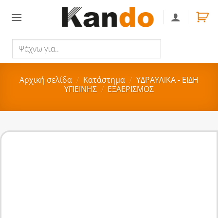
Skip
to
content
Ψάχνω
Αναζήτηση
για..
Αρχική σελίδα
/
Κατάστημα
/
ΥΔΡΑΥΛΙΚΑ - ΕΙΔΗ
ΥΓΙΕΙΝΗΣ
/
ΕΞΑΕΡΙΣΜΟΣ