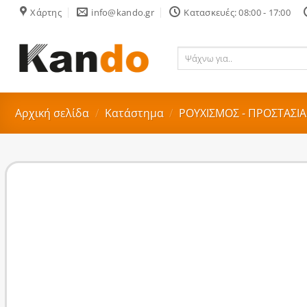
Skip
Χάρτης
info@kando.gr
Κατασκευές: 08:00 - 17:00
to
content
Ψάχνω
για..
Αρχική σελίδα
/
Κατάστημα
/
ΡΟΥΧΙΣΜΟΣ - ΠΡΟΣΤΑΣΙΑ