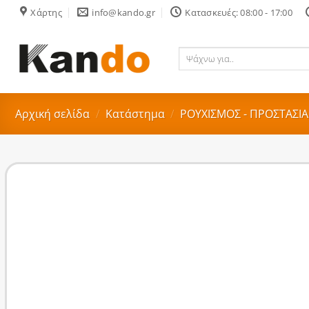
Skip
Χάρτης
info@kando.gr
Κατασκευές: 08:00 - 17:00
to
content
Ψάχνω
για..
Αρχική σελίδα
/
Κατάστημα
/
ΡΟΥΧΙΣΜΟΣ - ΠΡΟΣΤΑΣΙΑ