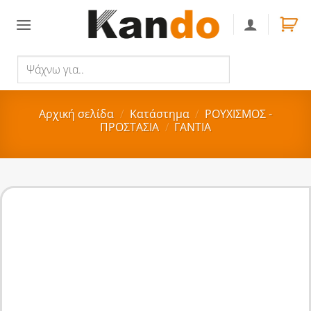
Skip
to
content
Ψάχνω
Αναζήτηση
για..
Αρχική σελίδα
/
Κατάστημα
/
ΡΟΥΧΙΣΜΟΣ -
ΠΡΟΣΤΑΣΙΑ
/
ΓΑΝΤΙΑ