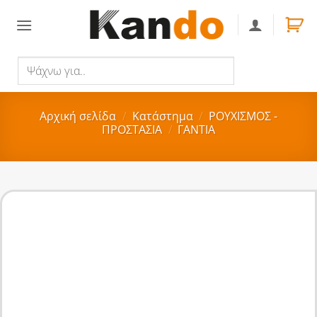
Skip
to
content
Ψάχνω
Αναζήτηση
για..
Αρχική σελίδα
/
Κατάστημα
/
ΡΟΥΧΙΣΜΟΣ -
ΠΡΟΣΤΑΣΙΑ
/
ΓΑΝΤΙΑ