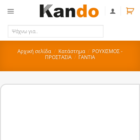
Skip
to
content
Ψάχνω
Αναζήτηση
για..
Αρχική σελίδα
/
Κατάστημα
/
ΡΟΥΧΙΣΜΟΣ -
ΠΡΟΣΤΑΣΙΑ
/
ΓΑΝΤΙΑ