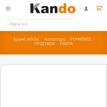
Skip
to
content
Ψάχνω
Αναζήτηση
για..
Αρχική σελίδα
/
Κατάστημα
/
ΡΟΥΧΙΣΜΟΣ -
ΠΡΟΣΤΑΣΙΑ
/
ΓΑΝΤΙΑ