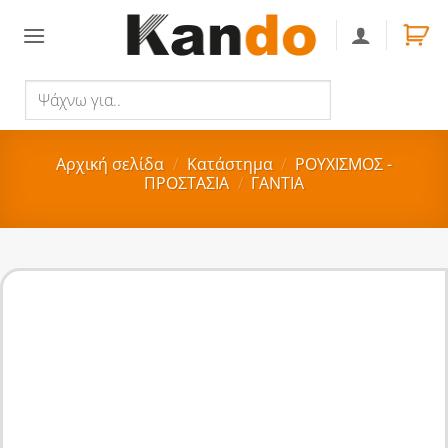
Skip
to
content
Ψάχνω
Αναζήτηση
για..
Αρχική σελίδα
/
Κατάστημα
/
ΡΟΥΧΙΣΜΟΣ -
ΠΡΟΣΤΑΣΙΑ
/
ΓΑΝΤΙΑ