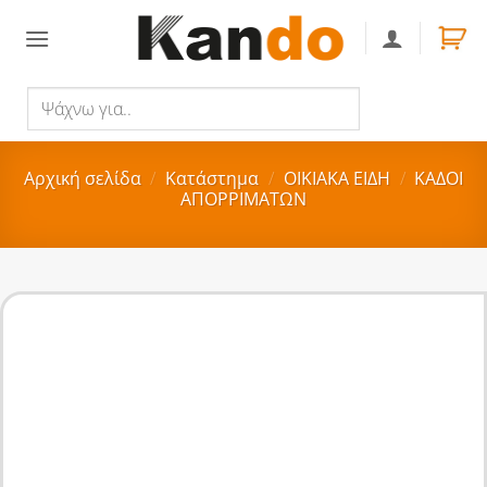
Skip
to
content
Ψάχνω
Αναζήτηση
για..
Αρχική σελίδα
/
Κατάστημα
/
ΟΙΚΙΑΚA ΕΙΔΗ
/
ΚΑΔΟΙ
ΑΠΟΡΡΙΜΑΤΩΝ