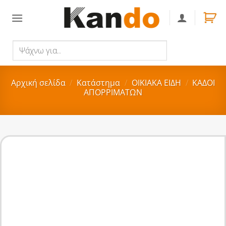
Skip
to
content
Ψάχνω
Αναζήτηση
για..
Αρχική σελίδα
/
Κατάστημα
/
ΟΙΚΙΑΚA ΕΙΔΗ
/
ΚΑΔΟΙ
ΑΠΟΡΡΙΜΑΤΩΝ