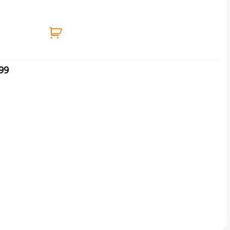
ΙΑΦΟΡΑ ΧΡΩΜΑΤΑ VIOSARP ποσότητα
99