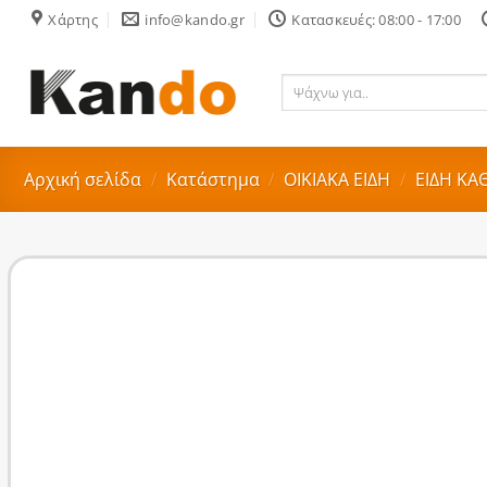
Skip
Χάρτης
info@kando.gr
Κατασκευές: 08:00 - 17:00
to
content
Ψάχνω
για..
Αρχική σελίδα
/
Κατάστημα
/
ΟΙΚΙΑΚA ΕΙΔΗ
/
ΕΙΔΗ ΚΑ