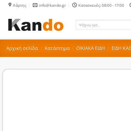
Skip
Χάρτης
info@kando.gr
Κατασκευές: 08:00 - 17:00
to
content
Ψάχνω
για..
Αρχική σελίδα
/
Κατάστημα
/
ΟΙΚΙΑΚA ΕΙΔΗ
/
ΕΙΔΗ ΚΑ