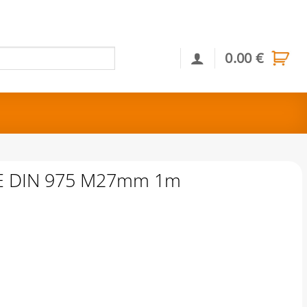
0.00
€
Αναζήτηση
Ε DIN 975 Μ27mm 1m
7mm 1m ποσότητα