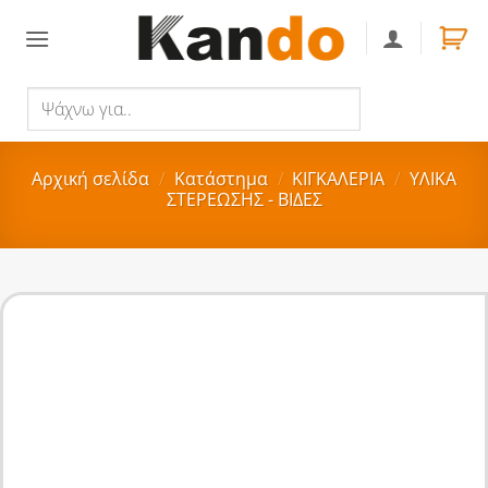
Skip
to
content
Ψάχνω
Αναζήτηση
για..
Αρχική σελίδα
/
Κατάστημα
/
ΚΙΓΚΑΛΕΡΙΑ
/
ΥΛΙΚΑ
ΣΤΕΡΕΩΣΗΣ - ΒΙΔΕΣ