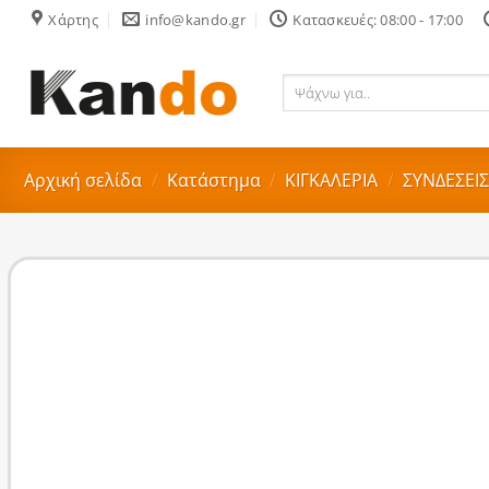
Skip
Χάρτης
info@kando.gr
Κατασκευές: 08:00 - 17:00
to
content
Ψάχνω
για..
Αρχική σελίδα
/
Κατάστημα
/
ΚΙΓΚΑΛΕΡΙΑ
/
ΣΥΝΔΕΣΕΙ