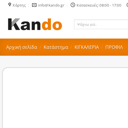
Skip
Χάρτης
info@kando.gr
Κατασκευές: 08:00 - 17:00
to
content
Ψάχνω
για..
Αρχική σελίδα
/
Κατάστημα
/
ΚΙΓΚΑΛΕΡΙΑ
/
ΠΡΟΦΙΛ