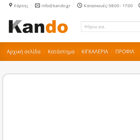
Skip
Χάρτης
info@kando.gr
Κατασκευές: 08:00 - 17:00
to
content
Ψάχνω
για..
Αρχική σελίδα
/
Κατάστημα
/
ΚΙΓΚΑΛΕΡΙΑ
/
ΠΡΟΦΙΛ