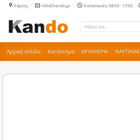
Skip
Χάρτης
info@kando.gr
Κατασκευές: 08:00 - 17:00
to
content
Ψάχνω
για..
Αρχική σελίδα
/
Κατάστημα
/
ΚΙΓΚΑΛΕΡΙΑ
/
ΝΑΥΤΙΛΙΑΚ