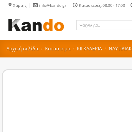
Skip
Χάρτης
info@kando.gr
Κατασκευές: 08:00 - 17:00
to
content
Ψάχνω
για..
Αρχική σελίδα
/
Κατάστημα
/
ΚΙΓΚΑΛΕΡΙΑ
/
ΝΑΥΤΙΛΙΑΚ