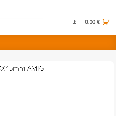
0.00
€
Αναζήτηση
80Χ45mm AMIG
 ποσότητα