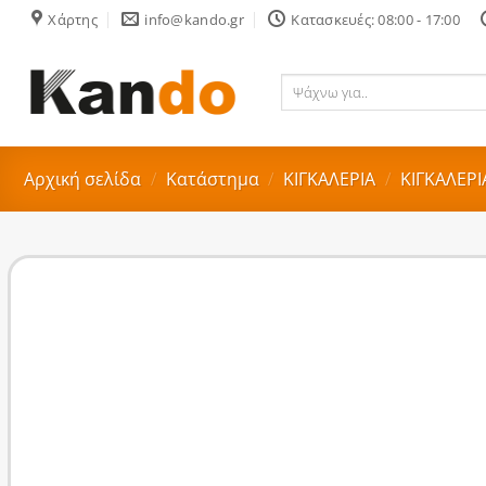
Skip
Χάρτης
info@kando.gr
Κατασκευές: 08:00 - 17:00
to
content
Ψάχνω
για..
Αρχική σελίδα
/
Κατάστημα
/
ΚΙΓΚΑΛΕΡΙΑ
/
ΚΙΓΚΑΛΕΡ