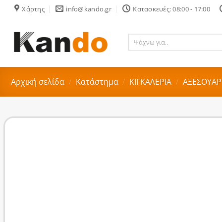
Skip
Χάρτης
info@kando.gr
Κατασκευές: 08:00 - 17:00
to
content
Ψάχνω
για..
Αρχική σελίδα
/
Κατάστημα
/
ΚΙΓΚΑΛΕΡΙΑ
/
ΑΞΕΣΟΥΑ