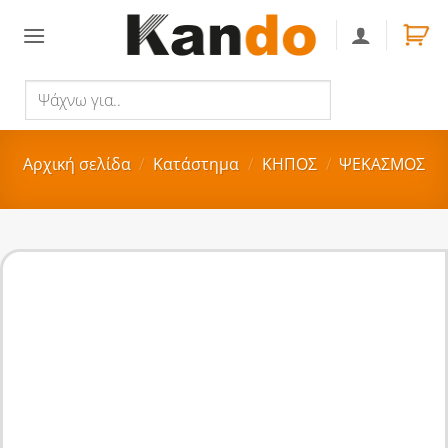
Skip
to
content
Ψάχνω
Αναζήτηση
για..
Αρχική σελίδα
/
Κατάστημα
/
ΚΗΠΟΣ
/
ΨΕΚΑΣΜΟΣ