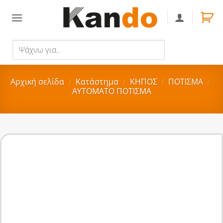
Skip
to
content
Ψάχνω
Αναζήτηση
για..
Αρχική σελίδα
/
Κατάστημα
/
ΚΗΠΟΣ
/
ΠΟΤΙΣΜΑ
/
ΑΥΤΟΜΑΤΟ ΠΟΤΙΣΜΑ