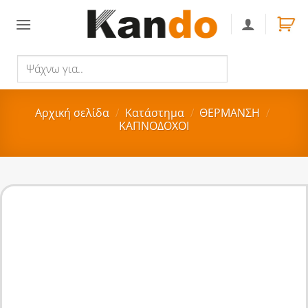
Skip
to
content
Ψάχνω
Αναζήτηση
για..
Αρχική σελίδα
/
Κατάστημα
/
ΘΕΡΜΑΝΣΗ
/
ΚΑΠΝΟΔΟΧΟΙ