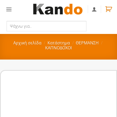
Skip
to
content
Ψάχνω
Αναζήτηση
για..
Αρχική σελίδα
/
Κατάστημα
/
ΘΕΡΜΑΝΣΗ
/
ΚΑΠΝΟΔΟΧΟΙ