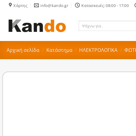
Skip
Χάρτης
info@kando.gr
Κατασκευές: 08:00 - 17:00
to
content
Ψάχνω
για..
Αρχική σελίδα
/
Κατάστημα
/
ΗΛΕΚΤΡΟΛΟΓΙΚΑ
/
ΦΩΤΙ