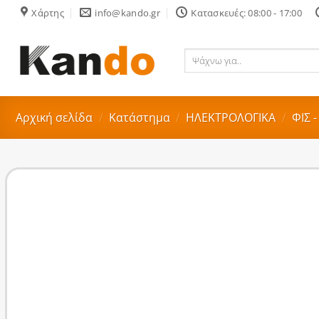
Skip
Χάρτης
info@kando.gr
Κατασκευές: 08:00 - 17:00
to
content
Ψάχνω
για..
Αρχική σελίδα
/
Κατάστημα
/
ΗΛΕΚΤΡΟΛΟΓΙΚΑ
/
ΦΙΣ 