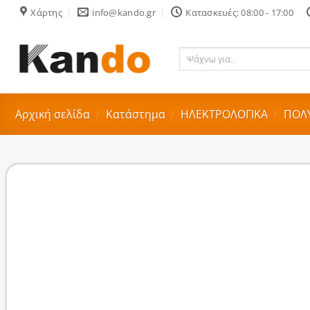
Skip
Χάρτης
info@kando.gr
Κατασκευές: 08:00 - 17:00
to
content
Ψάχνω
για..
Αρχική σελίδα
/
Κατάστημα
/
ΗΛΕΚΤΡΟΛΟΓΙΚΑ
/
ΠΟΛΥ