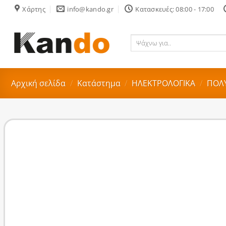
Skip
Χάρτης
info@kando.gr
Κατασκευές: 08:00 - 17:00
to
content
Ψάχνω
για..
Αρχική σελίδα
/
Κατάστημα
/
ΗΛΕΚΤΡΟΛΟΓΙΚΑ
/
ΠΟΛΥ