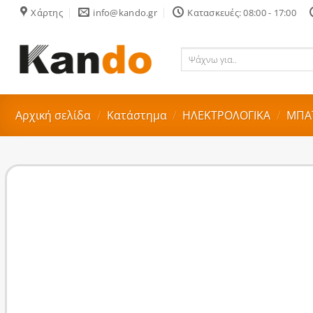
Skip
Χάρτης
info@kando.gr
Κατασκευές: 08:00 - 17:00
to
content
Ψάχνω
για..
Αρχική σελίδα
/
Κατάστημα
/
ΗΛΕΚΤΡΟΛΟΓΙΚΑ
/
ΜΠΑΤ