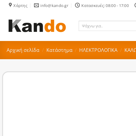
Skip
Χάρτης
info@kando.gr
Κατασκευές: 08:00 - 17:00
to
content
Ψάχνω
για..
Αρχική σελίδα
/
Κατάστημα
/
ΗΛΕΚΤΡΟΛΟΓΙΚΑ
/
ΚΑΛΩ